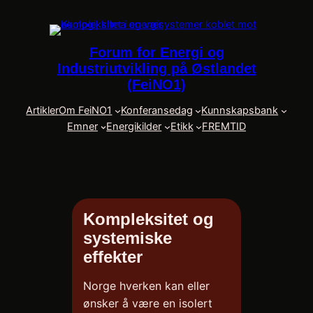
Skip
to
content
Forum for Energi og
Industriutvikling på Østlandet
(FeiNO1)
Artikler
Om FeiNO1
Konferansedag
Kunnskapsbank
Emner
Energikilder
Etikk
FREMTID
Kompleksitet og
systemiske
effekter
Norge hverken kan eller
ønsker å være en isolert