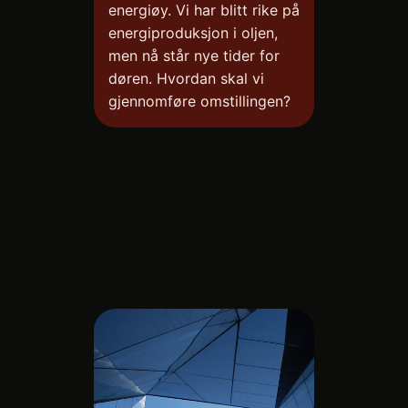
energiøy. Vi har blitt rike på
energiproduksjon i oljen,
men nå står nye tider for
døren. Hvordan skal vi
gjennomføre omstillingen?