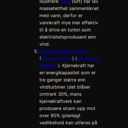
illustrere:
Vind
(luft) har lav
massetetthet sammenliknet
med vann, derfor er
vannkraft mye mer effektiv
til å drive en turbin som
elektrisitetsprodusent enn
vind.
Energikapasitetsfaktor
(
Climate Portal
) (
US Energy
(grafikk)
). Kjernekraft har
en energikapasitet som er
tre ganger større enn
vindturbiner (det blåser
omtrent 30%, mens
kjernekraftverk kan
produsere strøm opp mot
over 90% (planlagt
vedlikehold kan utføres på