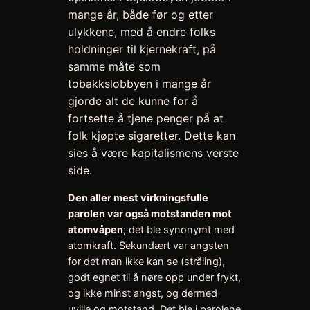
mange år, både før og etter
ulykkene, med å endre folks
holdninger til kjernekraft, på
samme måte som
tobakkslobbyen i mange år
gjorde alt de kunne for å
fortsette å tjene penger på at
folk kjøpte sigaretter. Dette kan
sies å være kapitalismens verste
side.
Den aller mest virkningsfulle
parolen var også motstanden mot
atomvåpen
; det ble synonymt med
atomkraft. Sekundært var angsten
for det man ikke kan se (stråling),
godt egnet til å nøre opp under frykt,
og ikke minst angst, og dermed
uvilje og motstand. Det ble i parolene