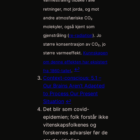
varmestråling tilbake i alle
retninger, mot jorda, og mot
andre atmosfæriske CO₂
molekyler, også kjent som
gjenstråling (
re-radiation
). Jo
større konsentrasjon av CO₂, jo
større varmeeffekt.
Kunnskapen
om denne effekten har eksistert
↩︎
fra 1860-tallet
.
Context-conscious: 5.1 –
Our Brains Aren’t Adapted
to Process Our Present
Situation
↩︎
Det blir som covid-
epidemien; folk forstår ikke
vitenskapsfolkenes og
forskernes advarsler før de