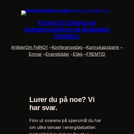
Skip
to
content
Forum for Energi og
Industriutvikling på Østlandet
(FeiNO1)
Artikler
Om FeiNO1
Konferansedag
Kunnskapsbank
Emner
Energikilder
Etikk
FREMTID
Lurer du på noe? Vi
har svar.
Finn ut svarene på spørsmål du har
om ulike temaer i energidebatten.