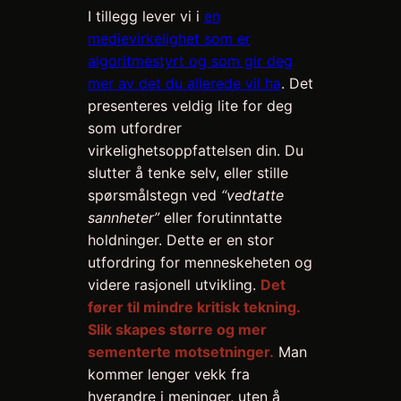
I tillegg lever vi i
en
medievirkelighet som er
algoritmestyrt og som gir deg
mer av det du allerede vil ha
. Det
presenteres veldig lite for deg
som utfordrer
virkelighetsoppfattelsen din. Du
slutter å tenke selv, eller stille
spørsmålstegn ved
“vedtatte
sannheter”
eller forutinntatte
holdninger. Dette er en stor
utfordring for menneskeheten og
videre rasjonell utvikling.
Det
fører til mindre kritisk tekning.
Slik skapes større og mer
sementerte motsetninger.
Man
kommer lenger vekk fra
hverandre i meninger, uten å