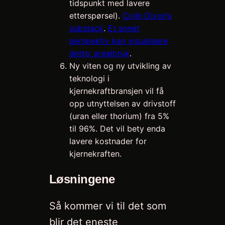
tidspunkt med lavere
etterspørsel).
Colin Dixon’s
substack
.
Et annet
perspektiv kan visualisere
dette; arealbruk
.
Ny viten og ny utvikling av
teknologi i
kjernekraftbransjen vil få
opp utnyttelsen av drivstoff
(uran eller thorium) fra 5%
til 96%. Det vil bety enda
lavere kostnader for
kjernekraften.
Løsningene
Så kommer vi til det som
blir det eneste