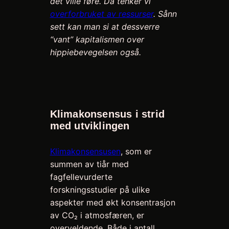
det ville føre. Da tenker vi
overforbruket av ressurser
. Sånn
sett kan man si at dessverre
“vant” kapitalismen over
hippiebevegelsen også.
Klimakonsensus i strid
med utviklingen
Klimakonsensusen
, som er
summen av tiår med
fagfellevurderte
forskningsstudier på ulike
aspekter med økt konsentrasjon
av CO₂ i atmosfæren, er
overveldende. Både i antall