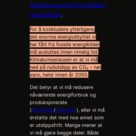
forbruk av energi oppdelt i
energiform
.
For å konkludere ytterligere;
det enorme energiutbyttet vi
har fått fra fossile energikilder
må avsluttes innen rimelig tid.
Klimakonsensusen er at vi må
ned på nullutslipp av CO₂ – net
zero, helst innen år 2050.
Det betyr at vi må redusere
nåværende energiforbruk og
produksjonsrate
(
degrowth
/
nedvekst
), eller vi må
erstatte det med noe annet som
er utslippsfritt. Mange mener at
vi må gjøre begge deler. Både