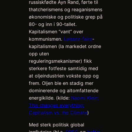
russiskfødte Ayn Rand, førte til
thatcherismens og reaganismens
økonomiske og politiske grep på
80- og inn i 90-tallet.
Kapitalismen “vant” over
kommunismen.
Laissez-faire
-
kapitalismen (la markedet ordne
opp uten
reguleringsmekanismer) fikk
sterkere fotfeste samtidig med
at oljeindustrien vokste opp og
frem. Oljen ble en stadig mer
dominerende og altomfattende
energikilde. (kilde:
Naomi Klein;
This changes everything:
Capitalism vs. the Climate
)
Med sterk politisk global