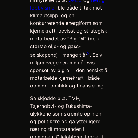
innflytelse (bl.a.
OPEC
og
heftig
lobbyisme
) ble både tiltak mot
klimautslipp, og en
konkurrerende energiform som
kjernekraft, bevisst og strategisk
motarbeidet av “Big Oil” (de 7
største olje- og gass-
2
selskapene) i mange tiår
. Selv
miljøbevegelsen ble i årevis
sponset av big oil i den hensikt å
motarbeide kjernekraft i både
opinion, politikk og finansiering.
Så skjedde bl.a. TMI-,
Tsjernobyl- og Fukushima-
ulykkene som skremte opinion
og politikere og ga ytterligere
næring til motstanden i
opinionen. Oljelobbyen jobbet i