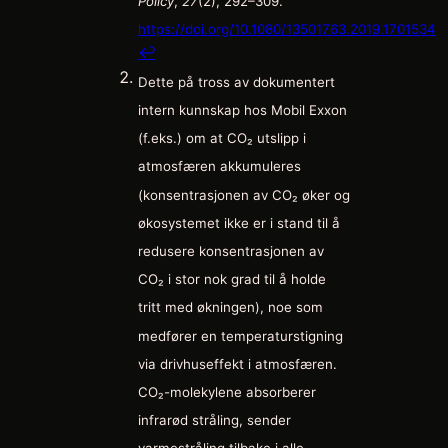
Policy
,
27
(2), 292–309.
https://doi.org/10.1080/13501763.2019.1701534
↩︎
Dette på tross av dokumentert
intern kunnskap hos Mobil Exxon
(f.eks.) om at CO₂ utslipp i
atmosfæren akkumuleres
(konsentrasjonen av CO₂ øker og
økosystemet ikke er i stand til å
redusere konsentrasjonen av
CO₂ i stor nok grad til å holde
tritt med økningen), noe som
medfører en temperaturstigning
via drivhuseffekt i atmosfæren.
CO₂-molekylene absorberer
infrarød stråling, sender