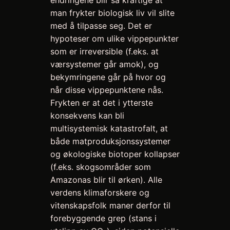
endringene blir så kraftige at
man frykter biologisk liv vil slite
med å tilpasse seg. Det er
hypoteser om ulike vippepunkter
som er irreversible (f.eks. at
værsystemer går amok), og
bekymringene går på hvor og
når disse vippepunktene nås.
Frykten er at det i ytterste
konsekvens kan bli
multisystemisk katastrofalt, at
både matproduksjonssystemer
og økologiske biotoper kollapser
(f.eks. skogsområder som
Amazonas blir til ørken). Alle
verdens klimaforskere og
vitenskapsfolk maner derfor til
forebyggende grep (stans i