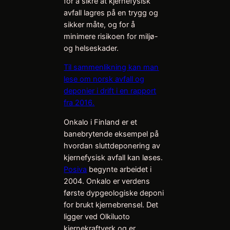
for å sikre at kjernefysisk
avfall lagres på en trygg og
sikker måte, og for å
minimere risikoen for miljø-
og helseskader.
Til sammenlikning kan man
lese om norsk avfall og
deponier i drift i en rapport
fra 2016.
Onkalo i Finland er et
banebrytende eksempel på
hvordan sluttdeponering av
kjernefysisk avfall kan løses.
Posiva
begynte arbeidet i
2004. Onkalo er verdens
første dypgeologiske deponi
for brukt kjernebrensel. Det
ligger ved Olkiluoto
kjernekraftverk og er