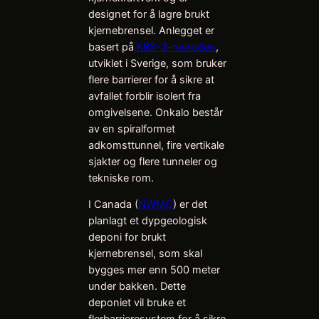
designet for å lagre brukt
kjernebrensel. Anlegget er
basert på
KBS-3-metoden
,
utviklet i Sverige, som bruker
flere barrierer for å sikre at
avfallet forblir isolert fra
omgivelsene. Onkalo består
av en spiralformet
adkomsttunnel, fire vertikale
sjakter og flere tunneler og
tekniske rom.
I Canada (
NWMO
) er det
planlagt et dypgeologisk
deponi for brukt
kjernebrensel, som skal
bygges mer enn 500 meter
under bakken. Dette
deponiet vil bruke et