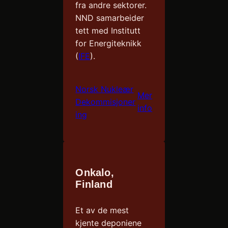
fra andre sektorer.
NND samarbeider
tett med Institutt
for Energiteknikk
(
IFE
).
Norsk Nukleær
Mer
Dekommisjoner
info
ing
Onkalo,
Finland
Et av de mest
kjente deponiene