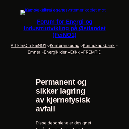
Skip
to
content
Forum for Energi og
Industriutvikling på Østlandet
(FeiNO1)
Artikler
Om FeiNO1
Konferansedag
Kunnskapsbank
Emner
Energikilder
Etikk
FREMTID
Permanent og
sikker lagring
av kjernefysisk
avfall
Disse deponiene er designet