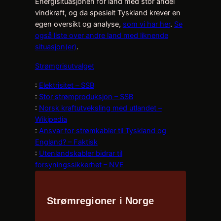
Energisituasjonen for land med stor andel
vindkraft, og da spesielt Tyskland krever en
egen oversikt og analyse,
som vi har her
.
Se
også liste over andre land med liknende
situasjon(er)
.
Strømprisutvalget
:
Elektrisitet – SSB
:
Stor strømproduksjon – SSB
:
Norsk kraftutveksling med utlandet –
Wikipedia
:
Ansvar for strømkabler til Tyskland og
England? – Faktisk
:
Utenlandskabler bidrar til
forsyningssikkerhet – NVE
Strømregioner i Norge