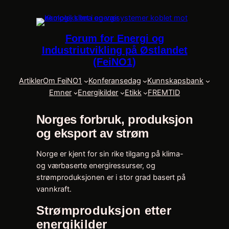
Skip
to
content
Forum for Energi og
Industriutvikling på Østlandet
(FeiNO1)
Artikler
Om FeiNO1
Konferansedag
Kunnskapsbank
Emner
Energikilder
Etikk
FREMTID
Norges forbruk, produksjon
og eksport av strøm
Norge er kjent for sin rike tilgang på klima-
og værbaserte energiressurser, og
strømproduksjonen er i stor grad basert på
vannkraft.
Strømproduksjon etter
energikilder