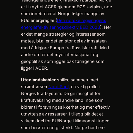
er tilknyttet ACER gjennom EØS-avtalen, noe
som innebærer at Norge følger mange av
EUs energiregler (
Den norske regjeringens
energieffektiviseringsdirektiv EED 2023
). Her
er det mange strategier og interesser som
møtes, bl.a. er det en stor del av innsatsen
med å frigjøre Europa fra Russisk kraft. Med
andre ord er det mye internasjonalt og
geopolitisk som ligger bak føringene som
ligger i ACER.
Utenlandskabler
spiller, sammen med
strømbørsen
Nord Pool
, en viktig rolle i
Norges kraftsystem. De gir mulighet for
kraftutveksling med andre land, noe som
bidrar til forsyningssikkerhet og mer effektiv
utnyttelse av ressurser. I tillegg blir det et
virkemiddel for EU/Norge i klimaomstillingen
som berører energi sterkt. Norge har flere