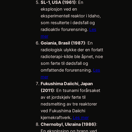
SL-1, USA (1961)
: En
eksplosjon ved en
eksperimentell reaktor i Idaho,
som resulterte i dødsfall og
radioaktiv forurensning.
Les
mer
Goiania, Brasil (1987)
: En
radiologisk ulykke der en forlatt
radioterapi-kilde ble åpnet, noe
som førte til dødsfall og
omfattende forurensning.
Les
mer
Fukushima Daiichi, Japan
(2011)
: En tsunami forårsaket
av et jordskjelv førte til
nedsmelting av tre reaktorer
ved Fukushima Daiichi
kjernekraftverk.
Les mer
Chernobyl, Ukraina (1986)
:
En eksplosjon og brann ved