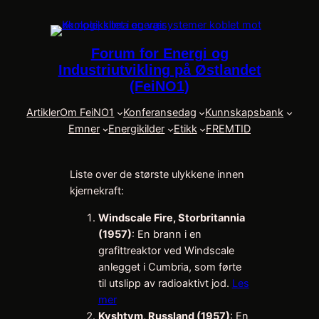
Skip
to
content
Forum for Energi og
Industriutvikling på Østlandet
(FeiNO1)
Artikler
Om FeiNO1
Konferansedag
Kunnskapsbank
Emner
Energikilder
Etikk
FREMTID
Liste over de største ulykkene innen
kjernekraft:
Windscale Fire, Storbritannia
(1957)
: En brann i en
grafittreaktor ved Windscale
anlegget i Cumbria, som førte
til utslipp av radioaktivt jod.
Les
mer
Kyshtym, Russland (1957)
: En