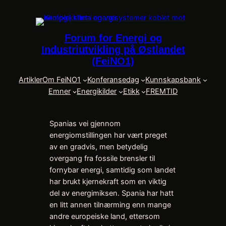
Skip
to
content
Forum for Energi og
Industriutvikling på Østlandet
(FeiNO1)
Artikler
Om FeiNO1
Konferansedag
Kunnskapsbank
Emner
Energikilder
Etikk
FREMTID
Spanias vei gjennom
energiomstillingen har vært preget
av en gradvis, men betydelig
overgang fra fossile brensler til
fornybar energi, samtidig som landet
har brukt kjernekraft som en viktig
del av energimiksen. Spania har hatt
en litt annen tilnærming enn mange
andre europeiske land, ettersom