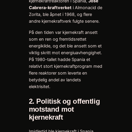
kjernekraftreaktoren i Spania,
José
Cabrera-kraftverket
i Almonacid de
Zorita, ble åpnet i 1968, og flere
andre kjernekraftverk fulgte senere.
På den tiden var kjernekraft ansett
som en ren og fremtidsrettet
energikilde, og det ble ansett som et
viktig skritt mot energiuavhengighet.
På 1980-tallet hadde Spania et
relativt stort kjernekraftprogram med
flere reaktorer som leverte en
betydelig andel av landets
elektrisitet.
2.
Politisk og offentlig
motstand mot
kjernekraft
Imidlertid ble kjernekraft i Spania,