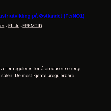
striutvikling på Østlandet (FeiNO1)
der
Etikk
FREMTID
s eller reguleres for å produsere energi
 solen. De mest kjente uregulerbare