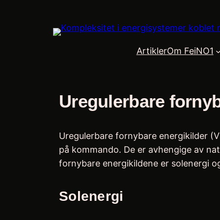
Skip
to
content
Artikler
Om FeiNO1
Uregulerbare fornyb
Uregulerbare fornybare energikilder (VR
på kommando. De er avhengige av naturl
fornybare energikildene er solenergi og
Solenergi