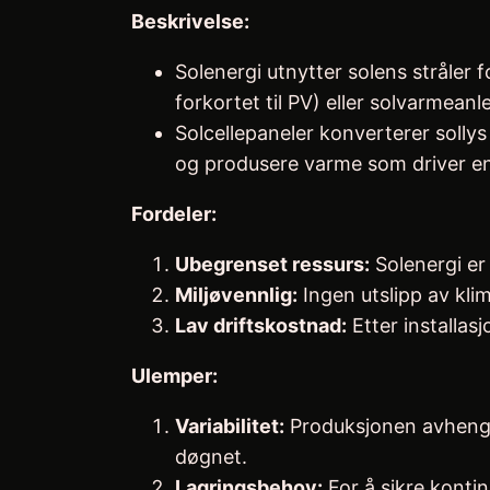
Beskrivelse:
Solenergi utnytter solens stråler f
forkortet til PV) eller solvarmean
Solcellepaneler konverterer sollys 
og produsere varme som driver e
Fordeler:
Ubegrenset ressurs:
Solenergi er
Miljøvennlig:
Ingen utslipp av kli
Lav driftskostnad:
Etter installasj
Ulemper:
Variabilitet:
Produksjonen avhenger
døgnet.
Lagringsbehov:
For å sikre konti